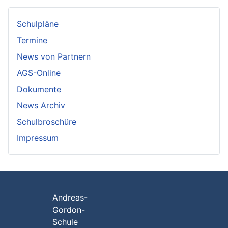
Schulpläne
Termine
News von Partnern
AGS-Online
Dokumente
News Archiv
Schulbroschüre
Impressum
Andreas-
Gordon-
Schule