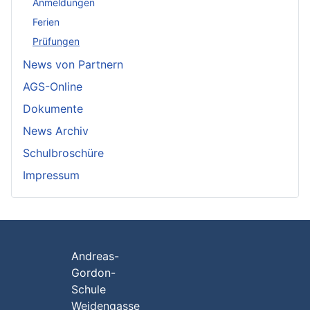
Anmeldungen
Ferien
Prüfungen
News von Partnern
AGS-Online
Dokumente
News Archiv
Schulbroschüre
Impressum
Andreas-
Gordon-
Schule
Weidengasse