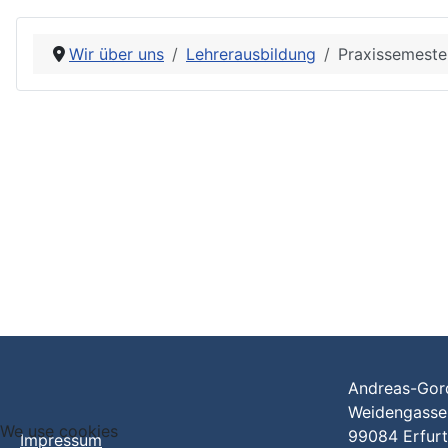
Wir über uns
Lehrerausbildung
Praxissemeste
Andreas-Gor
Weidengass
We use cookies
99084 Erfur
Impressum